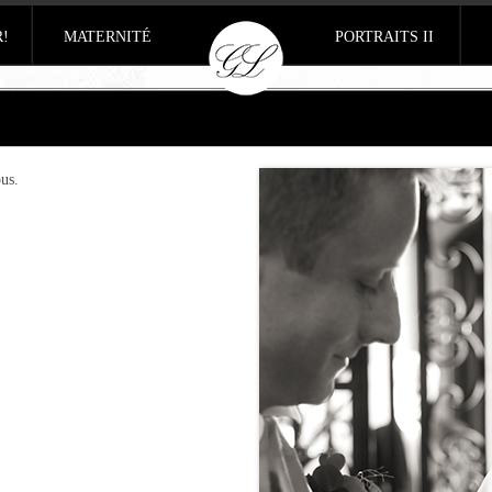
R!
MATERNITÉ
PORTRAITS II
us.